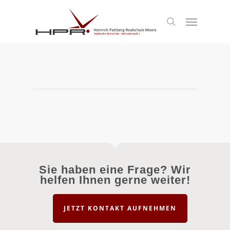
S
k
Menu
search
i
p
t
o
m
a
i
n
c
o
n
t
e
n
t
Sie haben eine Frage? Wir
helfen Ihnen gerne weiter!
JETZT KONTAKT AUFNEHMEN