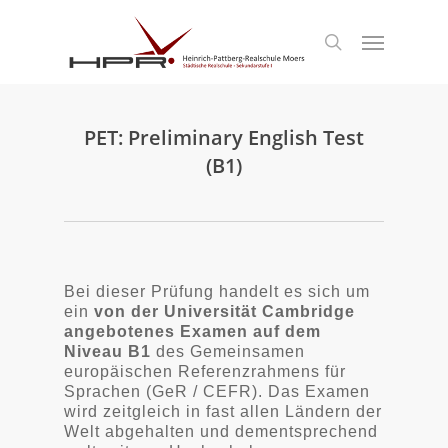
S
k
Menu
search
i
p
t
o
m
PET: Preliminary English Test
a
(B1)
i
n
c
o
n
t
e
Bei dieser Prüfung handelt es sich um
n
ein
von der Universität Cambridge
t
angebotenes Examen auf dem
Niveau B1
des Gemeinsamen
europäischen Referenzrahmens für
Sprachen (GeR / CEFR). Das Examen
wird zeitgleich in fast allen Ländern der
Welt abgehalten und dementsprechend