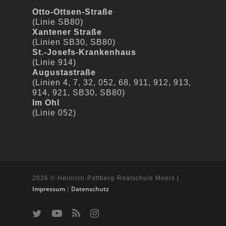
Otto-Ottsen-Straße
(Linie SB80)
Xantener Straße
(Linien SB30, SB80)
St.-Josefs-Krankenhaus
(Linie 914)
Augustastraße
(Linien 4, 7, 32, 052, 68, 911, 912, 913,
914, 921, SB30, SB80)
Im Ohl
(Linie 052)
2026 © Heinrich-Pattberg-Realschule Moers |
Impressum
Datenschutz
|
t
y
R
i
w
o
S
n