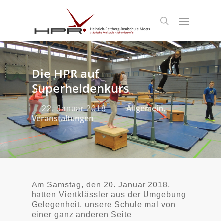
S
k
Menu
search
i
p
t
o
m
Die HPR auf
a
i
Superheldenkurs
n
c
Allgemein
22. Januar 2018
,
o
Veranstaltungen
n
t
e
n
t
Am Samstag, den 20. Januar 2018,
hatten Viertklässler aus der Umgebung
Gelegenheit, unsere Schule mal von
einer ganz anderen Seite