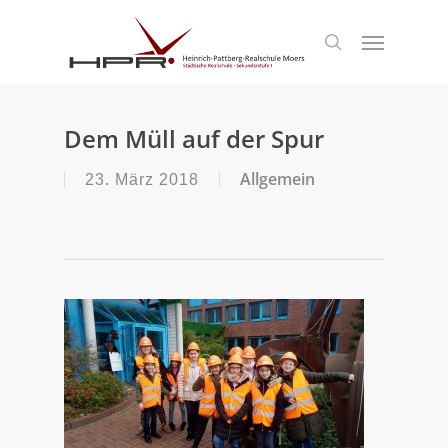
S
k
Menu
search
i
p
t
o
m
Dem Müll auf der Spur
a
i
Allgemein
23. März 2018
n
c
o
n
t
e
n
t