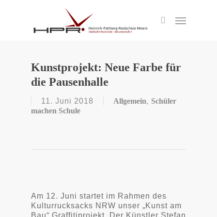
S
k
Menu
search
i
p
t
o
m
Kunstprojekt: Neue Farbe für
a
die Pausenhalle
i
n
c
11. Juni 2018
Allgemein
,
Schüler
o
machen Schule
n
t
e
n
t
Am 12. Juni startet im Rahmen des
Kulturrucksacks NRW unser „Kunst am
Bau“ Graffitiprojekt. Der Künstler Stefan