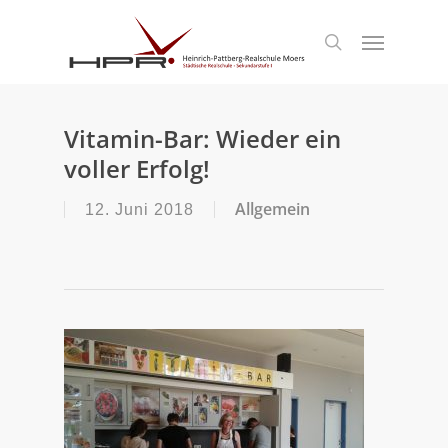
S
k
Menu
search
i
p
t
o
m
Vitamin-Bar: Wieder ein
a
voller Erfolg!
i
n
c
Allgemein
12. Juni 2018
o
n
t
e
n
t