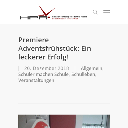
S
k
Menu
search
i
p
t
o
m
Premiere
a
Adventsfrühstück: Ein
i
n
leckerer Erfolg!
c
o
Allgemein
20. Dezember 2018
,
n
Schüler machen Schule
Schulleben
,
,
t
Veranstaltungen
e
n
t