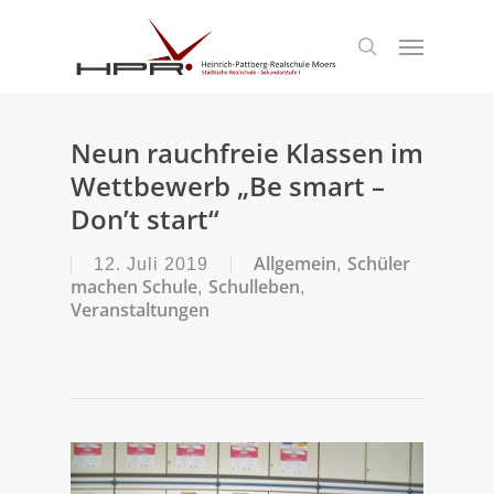
S
k
Menu
search
i
p
t
o
m
Neun rauchfreie Klassen im
a
Wettbewerb „Be smart –
i
n
Don’t start“
c
o
Allgemein
Schüler
12. Juli 2019
,
n
machen Schule
Schulleben
,
,
t
Veranstaltungen
e
n
t