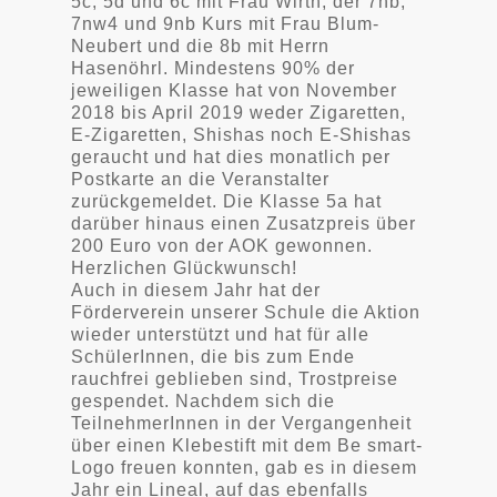
5c, 5d und 6c mit Frau Wirth, der 7nb,
7nw4 und 9nb Kurs mit Frau Blum-
Neubert und die 8b mit Herrn
Hasenöhrl.
Mindestens 90% der
jeweiligen Klasse hat von November
2018 bis April 2019 weder Zigaretten,
E-Zigaretten, Shishas noch E-Shishas
geraucht und hat dies monatlich per
Postkarte an die Veranstalter
zurückgemeldet. Die Klasse 5a hat
darüber hinaus einen Zusatzpreis über
200 Euro von der AOK gewonnen.
Herzlichen Glückwunsch!
Auch in diesem Jahr hat der
Förderverein unserer Schule die Aktion
wieder unterstützt und hat für alle
SchülerInnen, die bis zum Ende
rauchfrei geblieben sind, Trostpreise
gespendet. Nachdem sich die
TeilnehmerInnen in der Vergangenheit
über einen Klebestift mit dem Be smart-
Logo freuen konnten, gab es in diesem
Jahr ein Lineal, auf das ebenfalls