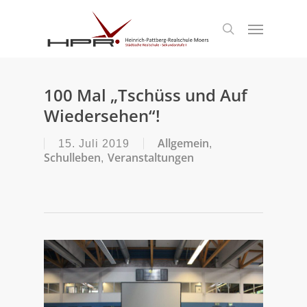
S
k
Menu
search
i
p
t
o
m
100 Mal „Tschüss und Auf
a
Wiedersehen“!
i
n
c
Allgemein
15. Juli 2019
,
o
Schulleben
Veranstaltungen
,
n
t
e
n
t