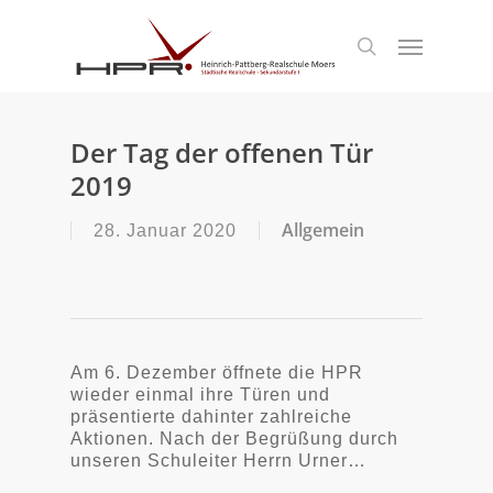
S
k
Menu
search
i
p
t
o
m
Der Tag der offenen Tür
a
2019
i
n
c
Allgemein
28. Januar 2020
o
n
t
e
n
t
Am 6. Dezember öffnete die HPR
wieder einmal ihre Türen und
präsentierte dahinter zahlreiche
Aktionen. Nach der Begrüßung durch
unseren Schuleiter Herrn Urner…