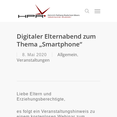
S
k
Menu
search
i
p
t
o
m
Digitaler Elternabend zum
a
Thema „Smartphone“
i
n
c
Allgemein
8. Mai 2020
,
o
Veranstaltungen
n
t
e
n
t
Liebe Eltern und
Erziehungsberechtigte,
es folgt ein Veranstaltungshinweis zu
einem kostenlosen Webinar zum