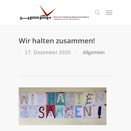
S
k
Menu
search
i
p
t
o
m
Wir halten zusammen!
a
i
Allgemein
17. Dezember 2020
n
c
o
n
t
e
n
t