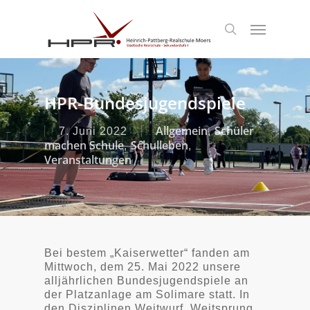
S
k
Menu
search
i
p
t
o
m
HPR-Bundesjugendspiele
a
i
n
Allgemein
Schüler
7. Juni 2022
,
c
machen Schule
Schulleben
,
,
o
Veranstaltungen
n
t
e
n
t
Bei bestem „Kaiserwetter“ fanden am
Mittwoch, dem 25. Mai 2022 unsere
alljährlichen Bundesjugendspiele an
der Platzanlage am Solimare statt.
In
den Disziplinen Weitwurf, Weitsprung