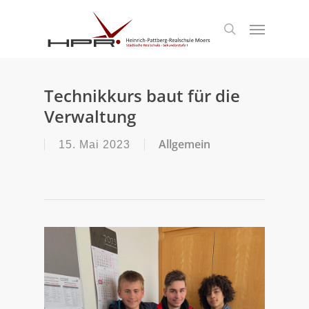
S
k
Menu
search
i
p
t
o
m
Technikkurs baut für die
a
Verwaltung
i
n
c
Allgemein
15. Mai 2023
o
n
t
e
n
t