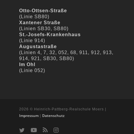
Otto-Ottsen-Straße
(Linie SB80)
Xantener Straße
(Linien SB30, SB80)
St.-Josefs-Krankenhaus
(Linie 914)
Augustastraße
(Linien 4, 7, 32, 052, 68, 911, 912, 913,
914, 921, SB30, SB80)
Im Ohl
(Linie 052)
2026 © Heinrich-Pattberg-Realschule Moers |
Impressum
Datenschutz
|
t
y
R
i