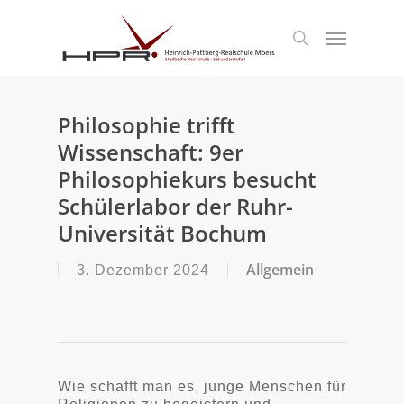
S
k
Menu
search
i
p
t
o
m
Philosophie trifft
a
Wissenschaft: 9er
i
n
Philosophiekurs besucht
c
Schülerlabor der Ruhr-
o
n
Universität Bochum
t
e
Allgemein
3. Dezember 2024
n
t
Wie schafft man es, junge Menschen für