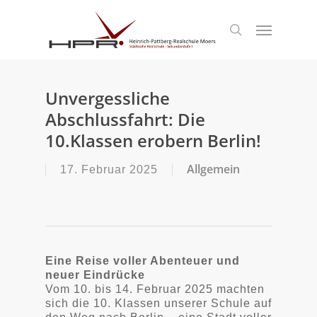
S
k
Menu
search
i
p
t
o
m
Unvergessliche
a
Abschlussfahrt: Die
i
n
10.Klassen erobern Berlin!
c
o
Allgemein
17. Februar 2025
n
t
e
n
t
Eine Reise voller Abenteuer und
neuer Eindrücke
Vom 10. bis 14. Februar 2025 machten
sich die 10. Klassen unserer Schule auf