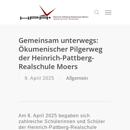
S
k
Menu
search
i
p
t
o
m
Gemeinsam unterwegs:
a
Ökumenischer Pilgerweg
i
n
der Heinrich-Pattberg-
c
Realschule Moers
o
n
t
Allgemein
9. April 2025
e
n
t
Am 8. April 2025 begaben sich
zahlreiche Schülerinnen und Schüler
der Heinrich-Pattberg-Realschule