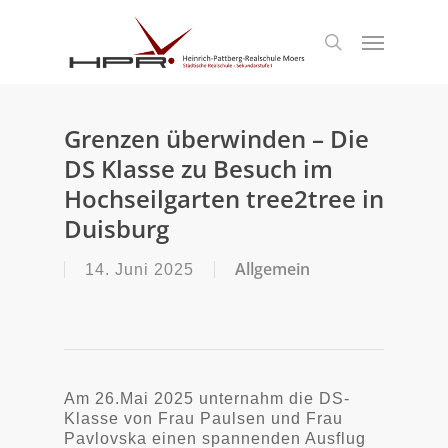
S
k
Menu
search
i
p
t
o
m
Grenzen überwinden – Die
a
DS Klasse zu Besuch im
i
n
Hochseilgarten tree2tree in
c
Duisburg
o
n
t
Allgemein
14. Juni 2025
e
n
t
Am 26.Mai 2025 unternahm die DS-
Klasse von Frau Paulsen und Frau
Pavlovska einen spannenden Ausflug