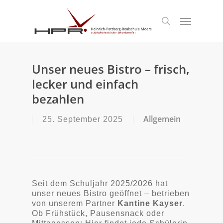
S
k
Menu
search
i
p
t
o
m
Unser neues Bistro – frisch,
a
lecker und einfach
i
n
bezahlen
c
o
Allgemein
25. September 2025
n
t
e
n
t
Seit dem Schuljahr 2025/2026 hat
unser neues Bistro geöffnet – betrieben
von unserem Partner
Kantine Kayser
.
Ob Frühstück, Pausensnack oder