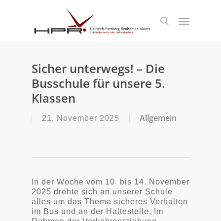
S
k
Menu
search
i
p
t
o
m
Sicher unterwegs! – Die
a
Busschule für unsere 5.
i
n
Klassen
c
o
Allgemein
21. November 2025
n
t
e
n
t
In der Woche vom 10. bis 14. November
2025 drehte sich an unserer Schule
alles um das Thema sicheres Verhalten
im Bus und an der Haltestelle. Im