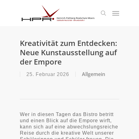
S
k
Menu
search
i
p
t
o
m
Kreativität zum Entdecken:
a
Neue Kunstausstellung auf
i
n
der Empore
c
o
Allgemein
25. Februar 2026
n
t
e
n
t
Wer in diesen Tagen das Bistro betritt
und einen Blick auf die Empore wirft,
kann sich auf eine abwechslungsreiche
Reise durch die kreative Welt unserer