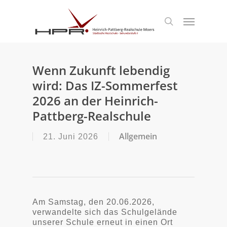
S
k
Menu
search
i
p
t
o
m
Wenn Zukunft lebendig
a
wird: Das IZ-Sommerfest
i
n
2026 an der Heinrich-
c
Pattberg-Realschule
o
n
t
Allgemein
21. Juni 2026
e
n
t
Am Samstag, den 20.06.2026,
verwandelte sich das Schulgelände
unserer Schule erneut in einen Ort