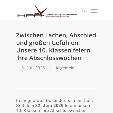
S
k
Menu
search
i
p
t
o
m
Zwischen Lachen, Abschied
a
und großen Gefühlen:
i
n
Unsere 10. Klassen feiern
c
ihre Abschlusswochen
o
n
t
Allgemein
3. Juli 2026
e
n
t
Es liegt etwas Besonderes in der Luft.
Seit dem
22. Juni 2026
feiern unsere
10. Klassen ihre Abschlusswochen —