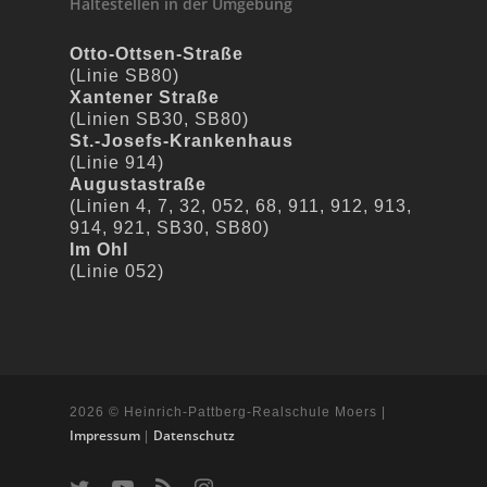
Haltestellen in der Umgebung
Otto-Ottsen-Straße
(Linie SB80)
Xantener Straße
(Linien SB30, SB80)
St.-Josefs-Krankenhaus
(Linie 914)
Augustastraße
(Linien 4, 7, 32, 052, 68, 911, 912, 913,
914, 921, SB30, SB80)
Im Ohl
(Linie 052)
2026 © Heinrich-Pattberg-Realschule Moers |
Impressum
Datenschutz
|
t
y
R
i