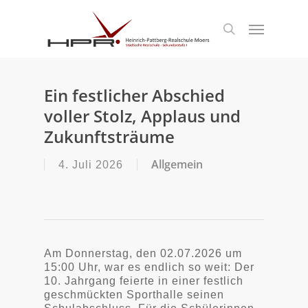
S
k
Menu
search
i
p
t
o
m
Ein festlicher Abschied
a
voller Stolz, Applaus und
i
n
Zukunftsträume
c
o
Allgemein
4. Juli 2026
n
t
e
n
t
Am Donnerstag, den 02.07.2026 um
15:00 Uhr, war es endlich so weit: Der
10. Jahrgang feierte in einer festlich
geschmückten Sporthalle seinen