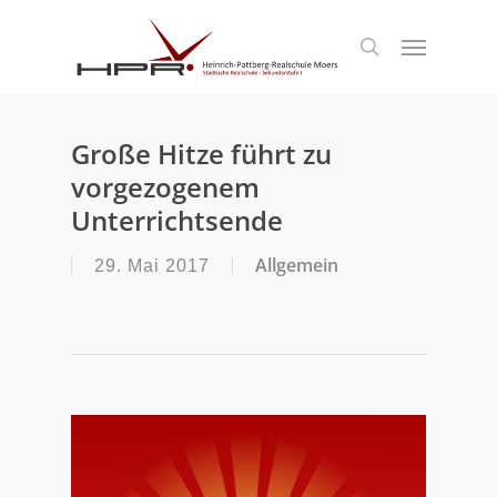
S
k
Menu
search
i
p
t
o
m
Große Hitze führt zu
a
vorgezogenem
i
n
Unterrichtsende
c
o
Allgemein
29. Mai 2017
n
t
e
n
t