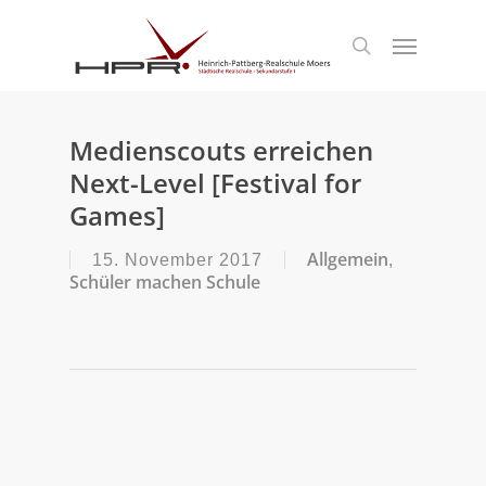
S
k
Menu
search
i
p
t
o
m
Medienscouts erreichen
a
Next-Level [Festival for
i
n
Games]
c
o
Allgemein
15. November 2017
,
n
Schüler machen Schule
t
e
n
t