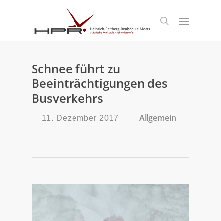
S
k
Menu
search
i
p
t
o
m
Schnee führt zu
a
Beeinträchtigungen des
i
n
Busverkehrs
c
o
Allgemein
11. Dezember 2017
n
t
e
n
t