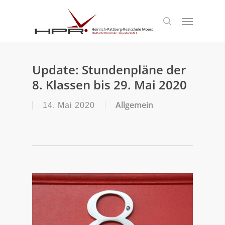
S
k
Menu
search
i
p
t
o
m
Update: Stundenpläne der
a
8. Klassen bis 29. Mai 2020
i
n
c
Allgemein
14. Mai 2020
o
n
t
e
n
t