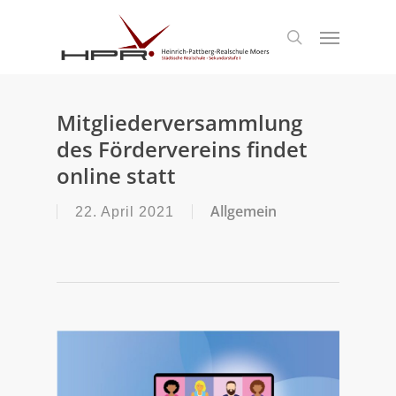
S
k
Menu
search
i
p
t
o
m
Mitgliederversammlung
a
des Fördervereins findet
i
n
online statt
c
o
Allgemein
22. April 2021
n
t
e
n
t