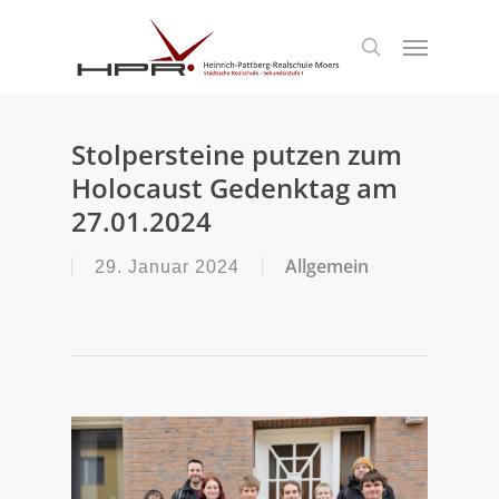
S
k
Menu
search
i
p
t
o
m
Stolpersteine putzen zum
a
Holocaust Gedenktag am
i
n
27.01.2024
c
o
Allgemein
29. Januar 2024
n
t
e
n
t