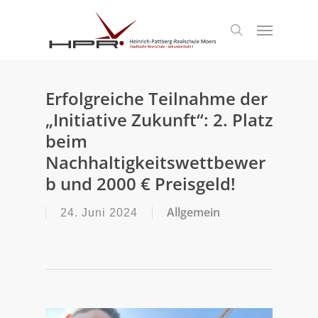
S
k
Menu
search
i
p
t
o
m
Erfolgreiche Teilnahme der
a
„Initiative Zukunft“: 2. Platz
i
n
beim
c
Nachhaltigkeitswettbewer
o
n
b und 2000 € Preisgeld!
t
e
Allgemein
24. Juni 2024
n
t