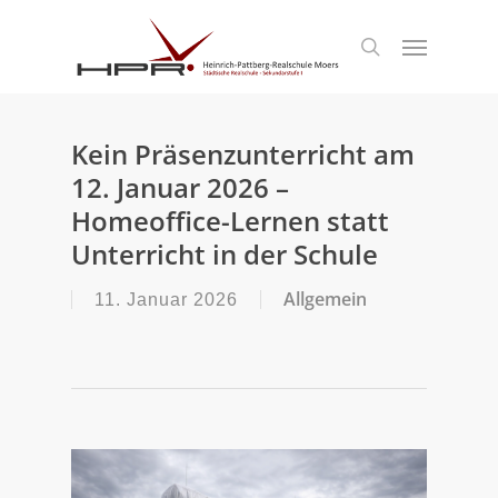
S
k
Menu
search
i
p
t
o
m
Kein Präsenzunterricht am
a
12. Januar 2026 –
i
n
Homeoffice-Lernen statt
c
Unterricht in der Schule
o
n
t
Allgemein
11. Januar 2026
e
n
t