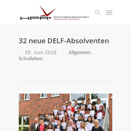
S
k
Menu
search
i
p
t
o
m
32 neue DELF-Absolventen
a
i
Allgemein
28. Juni 2018
,
n
Schulleben
c
o
n
t
e
n
t