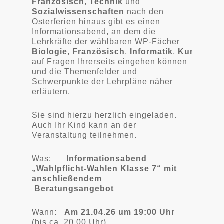
Französisch
,
Technik
und
Sozialwissenschaften
nach den
Osterferien hinaus gibt es einen
Informationsabend, an dem die
Lehrkräfte der wählbaren WP-Fächer
Biologie
,
Französisch
,
Informatik
,
Kunst
,
Tec
auf Fragen Ihrerseits eingehen können
und die Themenfelder und
Schwerpunkte der Lehrpläne näher
erläutern.
Sie sind hierzu herzlich eingeladen.
Auch Ihr Kind kann an der
Veranstaltung teilnehmen.
Was:
Informationsabend
„Wahlpflicht-Wahlen Klasse 7“ mit
anschließendem
Beratungsangebot
Wann:
Am 21.04.26 um 19:00 Uhr
(bis ca. 20.00 Uhr)