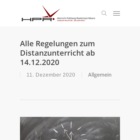
S
k
Menu
search
i
p
t
o
m
Alle Regelungen zum
a
Distanzunterricht ab
i
n
14.12.2020
c
o
Allgemein
11. Dezember 2020
n
t
e
n
t